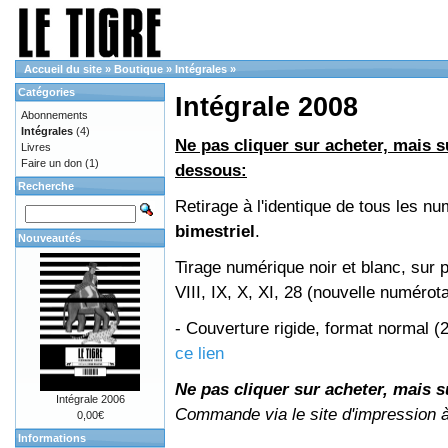
Accueil du site
»
Boutique
»
Intégrales
»
Catégories
Intégrale 2008
Abonnements
Intégrales
(4)
Ne pas cliquer sur acheter, mais su
Livres
Faire un don
(1)
dessous:
Recherche
Retirage à l'identique de tous les 
bimestriel
.
Nouveautés
Tirage numérique noir et blanc, sur 
VIII, IX, X, XI, 28 (nouvelle numérot
- Couverture rigide, format normal 
ce lien
Ne pas cliquer sur acheter, mais su
Intégrale 2006
Commande via le site d'impression 
0,00€
Informations