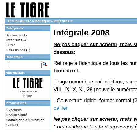
Accueil du site
»
Boutique
»
Intégrales
»
Catégories
Intégrale 2008
Abonnements
Intégrales
(4)
Ne pas cliquer sur acheter, mais su
Livres
Faire un don
(1)
dessous:
Recherche
Retirage à l'identique de tous les 
bimestriel
.
Nouveautés
Tirage numérique noir et blanc, sur 
VIII, IX, X, XI, 28 (nouvelle numérot
Faire un don
15,00€
- Couverture rigide, format normal 
Informations
ce lien
Expédition
Confidentialité
Ne pas cliquer sur acheter, mais su
Conditions d'utilisation
Contact
Commande via le site d'impression 