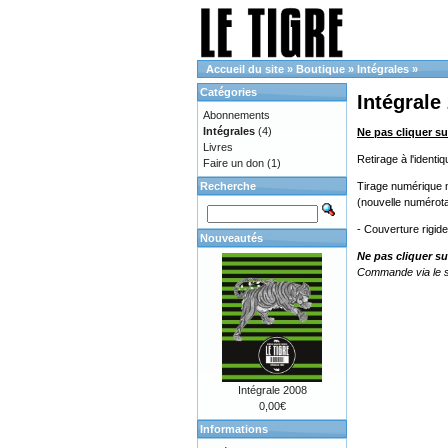
Accueil du site
»
Boutique
»
Intégrales
»
Catégories
Intégrale
Abonnements
Intégrales
(4)
Ne pas cliquer su
Livres
Retirage à l'ident
Faire un don
(1)
Recherche
Tirage numérique no
(nouvelle numérota
- Couverture rigid
Nouveautés
Ne pas cliquer su
Commande via le s
Intégrale 2008
0,00€
Informations