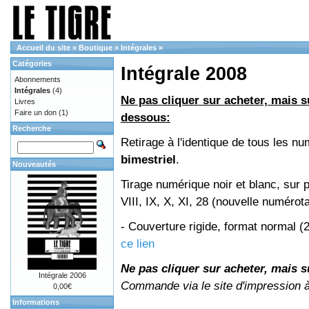
Accueil du site
»
Boutique
»
Intégrales
»
Catégories
Intégrale 2008
Abonnements
Intégrales
(4)
Ne pas cliquer sur acheter, mais su
Livres
Faire un don
(1)
dessous:
Recherche
Retirage à l'identique de tous les 
bimestriel
.
Nouveautés
Tirage numérique noir et blanc, sur 
VIII, IX, X, XI, 28 (nouvelle numérot
- Couverture rigide, format normal 
ce lien
Ne pas cliquer sur acheter, mais su
Intégrale 2006
Commande via le site d'impression 
0,00€
Informations