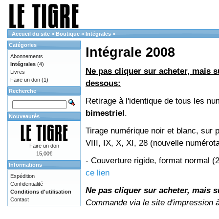
Accueil du site
»
Boutique
»
Intégrales
»
Catégories
Intégrale 2008
Abonnements
Intégrales
(4)
Ne pas cliquer sur acheter, mais su
Livres
Faire un don
(1)
dessous:
Recherche
Retirage à l'identique de tous les 
bimestriel
.
Nouveautés
Tirage numérique noir et blanc, sur 
VIII, IX, X, XI, 28 (nouvelle numérot
Faire un don
15,00€
- Couverture rigide, format normal 
Informations
ce lien
Expédition
Confidentialité
Ne pas cliquer sur acheter, mais su
Conditions d'utilisation
Contact
Commande via le site d'impression 