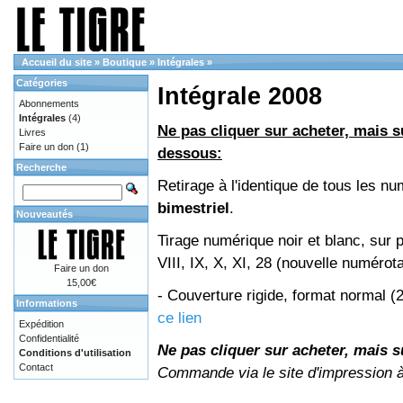
Accueil du site
»
Boutique
»
Intégrales
»
Catégories
Intégrale 2008
Abonnements
Intégrales
(4)
Ne pas cliquer sur acheter, mais su
Livres
Faire un don
(1)
dessous:
Recherche
Retirage à l'identique de tous les 
bimestriel
.
Nouveautés
Tirage numérique noir et blanc, sur 
VIII, IX, X, XI, 28 (nouvelle numérot
Faire un don
15,00€
- Couverture rigide, format normal 
Informations
ce lien
Expédition
Confidentialité
Ne pas cliquer sur acheter, mais su
Conditions d'utilisation
Contact
Commande via le site d'impression 