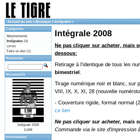
Accueil du site
»
Boutique
»
Intégrales
»
Catégories
Intégrale 2008
Abonnements
Intégrales
(4)
Ne pas cliquer sur acheter, mais su
Livres
Faire un don
(1)
dessous:
Recherche
Retirage à l'identique de tous les 
bimestriel
.
Nouveautés
Tirage numérique noir et blanc, sur 
VIII, IX, X, XI, 28 (nouvelle numérot
- Couverture rigide, format normal 
ce lien
Ne pas cliquer sur acheter, mais su
Intégrale 2006
Commande via le site d'impression 
0,00€
Informations