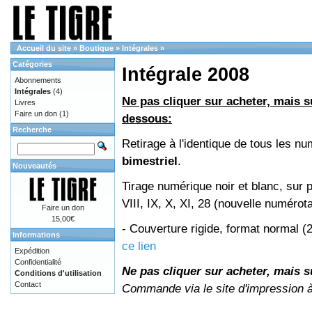
Accueil du site
»
Boutique
»
Intégrales
»
Catégories
Intégrale 2008
Abonnements
Intégrales
(4)
Ne pas cliquer sur acheter, mais su
Livres
Faire un don
(1)
dessous:
Recherche
Retirage à l'identique de tous les 
bimestriel
.
Nouveautés
Tirage numérique noir et blanc, sur 
VIII, IX, X, XI, 28 (nouvelle numérot
Faire un don
15,00€
- Couverture rigide, format normal 
Informations
ce lien
Expédition
Confidentialité
Ne pas cliquer sur acheter, mais su
Conditions d'utilisation
Contact
Commande via le site d'impression 