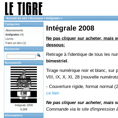
Accueil du site
»
Boutique
»
Intégrales
»
Catégories
Intégrale 2008
Abonnements
Intégrales
(4)
Ne pas cliquer sur acheter, mais su
Livres
Faire un don
(1)
dessous:
Recherche
Retirage à l'identique de tous les 
bimestriel
.
Nouveautés
Tirage numérique noir et blanc, sur 
VIII, IX, X, XI, 28 (nouvelle numérot
- Couverture rigide, format normal 
ce lien
Ne pas cliquer sur acheter, mais su
Intégrale 2006
Commande via le site d'impression 
0,00€
Informations