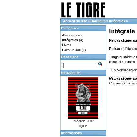
Accueil du site
»
Boutique
»
Intégrales
»
Catégories
Intégrale
Abonnements
Intégrales
(4)
Ne pas cliquer su
Livres
Retirage à l'ident
Faire un don
(1)
Recherche
Tirage numérique no
(nouvelle numérota
- Couverture rigid
Nouveautés
Ne pas cliquer su
Commande via le s
Intégrale 2007
0,00€
Informations