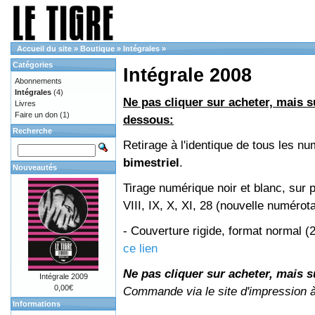
Accueil du site
»
Boutique
»
Intégrales
»
Catégories
Intégrale 2008
Abonnements
Intégrales
(4)
Ne pas cliquer sur acheter, mais su
Livres
Faire un don
(1)
dessous:
Recherche
Retirage à l'identique de tous les 
bimestriel
.
Nouveautés
Tirage numérique noir et blanc, sur 
VIII, IX, X, XI, 28 (nouvelle numérot
- Couverture rigide, format normal 
ce lien
Ne pas cliquer sur acheter, mais su
Intégrale 2009
0,00€
Commande via le site d'impression 
Informations