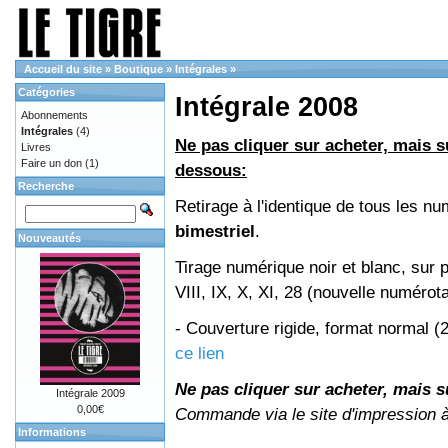
Accueil du site
»
Boutique
»
Intégrales
»
Catégories
Intégrale 2008
Abonnements
Intégrales
(4)
Ne pas cliquer sur acheter, mais su
Livres
Faire un don
(1)
dessous:
Recherche
Retirage à l'identique de tous les 
bimestriel
.
Nouveautés
Tirage numérique noir et blanc, sur 
VIII, IX, X, XI, 28 (nouvelle numérot
- Couverture rigide, format normal 
ce lien
Ne pas cliquer sur acheter, mais su
Intégrale 2009
0,00€
Commande via le site d'impression 
Informations