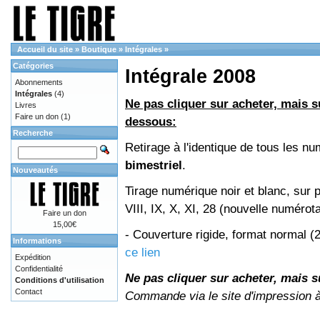
Accueil du site
»
Boutique
»
Intégrales
»
Catégories
Intégrale 2008
Abonnements
Intégrales
(4)
Ne pas cliquer sur acheter, mais su
Livres
Faire un don
(1)
dessous:
Recherche
Retirage à l'identique de tous les 
bimestriel
.
Nouveautés
Tirage numérique noir et blanc, sur 
VIII, IX, X, XI, 28 (nouvelle numérot
Faire un don
15,00€
- Couverture rigide, format normal 
Informations
ce lien
Expédition
Confidentialité
Ne pas cliquer sur acheter, mais su
Conditions d'utilisation
Contact
Commande via le site d'impression 