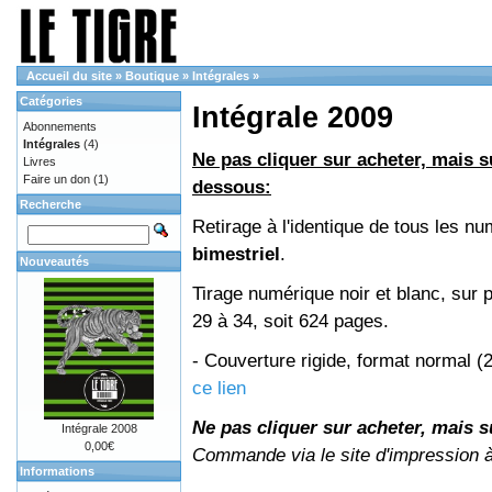
Accueil du site
»
Boutique
»
Intégrales
»
Catégories
Intégrale 2009
Abonnements
Intégrales
(4)
Ne pas cliquer sur acheter, mais su
Livres
Faire un don
(1)
dessous:
Recherche
Retirage à l'identique de tous les 
bimestriel
.
Nouveautés
Tirage numérique noir et blanc, sur 
29 à 34, soit 624 pages.
- Couverture rigide, format normal 
ce lien
Ne pas cliquer sur acheter, mais su
Intégrale 2008
0,00€
Commande via le site d'impression 
Informations