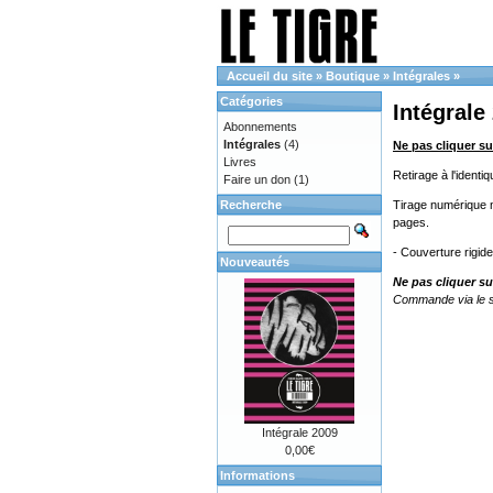
Accueil du site
»
Boutique
»
Intégrales
»
Catégories
Intégrale
Abonnements
Intégrales
(4)
Ne pas cliquer su
Livres
Retirage à l'ident
Faire un don
(1)
Recherche
Tirage numérique no
pages.
- Couverture rigid
Nouveautés
Ne pas cliquer su
Commande via le s
Intégrale 2009
0,00€
Informations