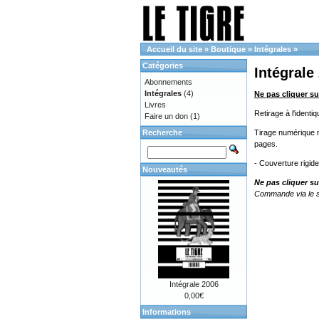
Accueil du site
»
Boutique
»
Intégrales
»
Catégories
Intégrale
Abonnements
Intégrales
(4)
Ne pas cliquer su
Livres
Retirage à l'ident
Faire un don
(1)
Recherche
Tirage numérique no
pages.
- Couverture rigid
Nouveautés
Ne pas cliquer su
Commande via le s
Intégrale 2006
0,00€
Informations