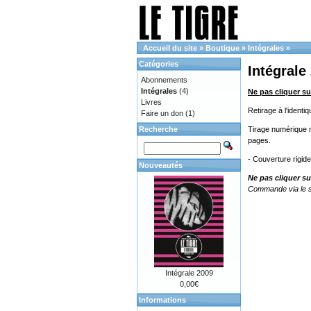
Accueil du site
»
Boutique
»
Intégrales
»
Catégories
Intégrale
Abonnements
Intégrales
(4)
Ne pas cliquer su
Livres
Retirage à l'ident
Faire un don
(1)
Recherche
Tirage numérique no
pages.
- Couverture rigid
Nouveautés
Ne pas cliquer su
Commande via le s
Intégrale 2009
0,00€
Informations