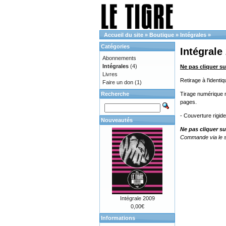
Accueil du site
»
Boutique
»
Intégrales
»
Catégories
Intégrale
Abonnements
Intégrales
(4)
Ne pas cliquer su
Livres
Retirage à l'ident
Faire un don
(1)
Recherche
Tirage numérique no
pages.
- Couverture rigid
Nouveautés
Ne pas cliquer su
Commande via le s
Intégrale 2009
0,00€
Informations