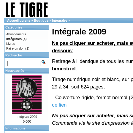
Accueil du site
»
Boutique
»
Intégrales
»
Catégories
Intégrale 2009
Abonnements
Intégrales
(4)
Ne pas cliquer sur acheter, mais su
Livres
Faire un don
(1)
dessous:
Recherche
Retirage à l'identique de tous les 
bimestriel
.
Nouveautés
Tirage numérique noir et blanc, sur 
29 à 34, soit 624 pages.
- Couverture rigide, format normal 
ce lien
Ne pas cliquer sur acheter, mais su
Intégrale 2009
0,00€
Commande via le site d'impression 
Informations