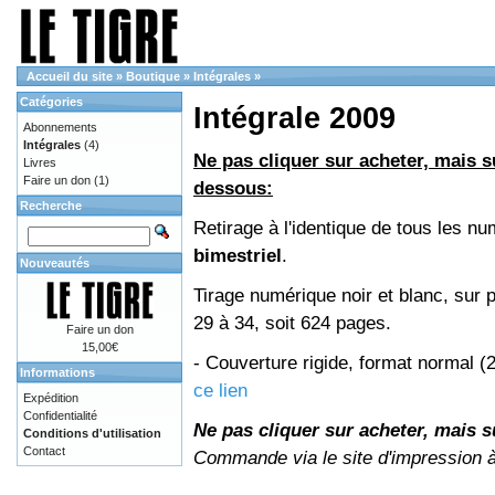
Accueil du site
»
Boutique
»
Intégrales
»
Catégories
Intégrale 2009
Abonnements
Intégrales
(4)
Ne pas cliquer sur acheter, mais su
Livres
Faire un don
(1)
dessous:
Recherche
Retirage à l'identique de tous les 
bimestriel
.
Nouveautés
Tirage numérique noir et blanc, sur 
29 à 34, soit 624 pages.
Faire un don
15,00€
- Couverture rigide, format normal 
Informations
ce lien
Expédition
Confidentialité
Ne pas cliquer sur acheter, mais su
Conditions d'utilisation
Contact
Commande via le site d'impression 