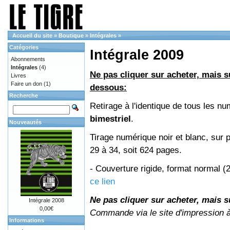
Accueil du site
»
Boutique
»
Intégrales
»
Catégories
Intégrale 2009
Abonnements
Intégrales
(4)
Ne pas cliquer sur acheter, mais su
Livres
Faire un don
(1)
dessous:
Recherche
Retirage à l'identique de tous les 
bimestriel
.
Nouveautés
Tirage numérique noir et blanc, sur 
29 à 34, soit 624 pages.
- Couverture rigide, format normal 
ce lien
Ne pas cliquer sur acheter, mais su
Intégrale 2008
0,00€
Commande via le site d'impression 
Informations