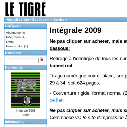
Accueil du site
»
Boutique
»
Intégrales
»
Catégories
Intégrale 2009
Abonnements
Intégrales
(4)
Ne pas cliquer sur acheter, mais su
Livres
Faire un don
(1)
dessous:
Recherche
Retirage à l'identique de tous les 
bimestriel
.
Nouveautés
Tirage numérique noir et blanc, sur 
29 à 34, soit 624 pages.
- Couverture rigide, format normal 
ce lien
Ne pas cliquer sur acheter, mais su
Intégrale 2008
0,00€
Commande via le site d'impression 
Informations