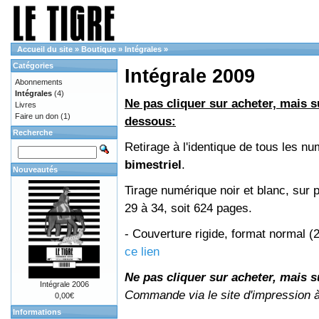
Accueil du site
»
Boutique
»
Intégrales
»
Catégories
Intégrale 2009
Abonnements
Intégrales
(4)
Ne pas cliquer sur acheter, mais su
Livres
Faire un don
(1)
dessous:
Recherche
Retirage à l'identique de tous les 
bimestriel
.
Nouveautés
Tirage numérique noir et blanc, sur 
29 à 34, soit 624 pages.
- Couverture rigide, format normal 
ce lien
Ne pas cliquer sur acheter, mais su
Intégrale 2006
Commande via le site d'impression 
0,00€
Informations