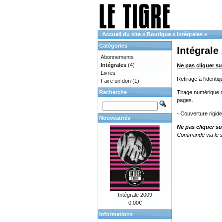
Accueil du site
»
Boutique
»
Intégrales
»
Catégories
Intégrale
Abonnements
Intégrales
(4)
Ne pas cliquer su
Livres
Retirage à l'ident
Faire un don
(1)
Recherche
Tirage numérique no
pages.
- Couverture rigid
Nouveautés
Ne pas cliquer su
Commande via le s
Intégrale 2009
0,00€
Informations