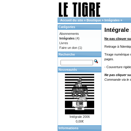
Accueil du site
»
Boutique
»
Intégrales
»
Catégories
Intégrale
Abonnements
Intégrales
(4)
Ne pas cliquer su
Livres
Retirage à l'ident
Faire un don
(1)
Recherche
Tirage numérique no
pages.
- Couverture rigid
Nouveautés
Ne pas cliquer su
Commande via le s
Intégrale 2006
0,00€
Informations