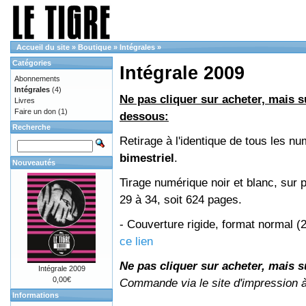
Accueil du site
»
Boutique
»
Intégrales
»
Catégories
Intégrale 2009
Abonnements
Intégrales
(4)
Ne pas cliquer sur acheter, mais su
Livres
Faire un don
(1)
dessous:
Recherche
Retirage à l'identique de tous les 
bimestriel
.
Nouveautés
Tirage numérique noir et blanc, sur 
29 à 34, soit 624 pages.
- Couverture rigide, format normal 
ce lien
Ne pas cliquer sur acheter, mais su
Intégrale 2009
0,00€
Commande via le site d'impression 
Informations