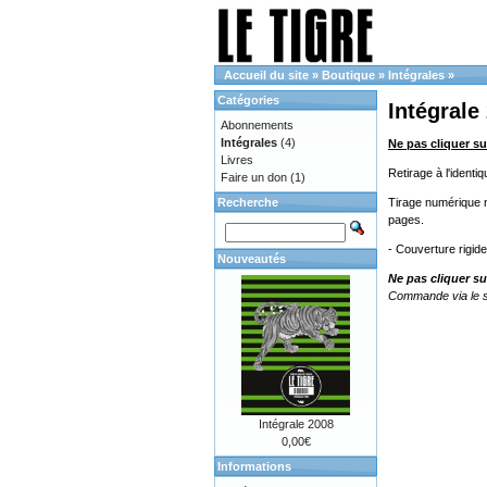
Accueil du site
»
Boutique
»
Intégrales
»
Catégories
Intégrale
Abonnements
Intégrales
(4)
Ne pas cliquer su
Livres
Retirage à l'ident
Faire un don
(1)
Recherche
Tirage numérique no
pages.
- Couverture rigid
Nouveautés
Ne pas cliquer su
Commande via le s
Intégrale 2008
0,00€
Informations