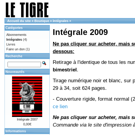
Accueil du site
»
Boutique
»
Intégrales
»
Catégories
Intégrale 2009
Abonnements
Intégrales
(4)
Ne pas cliquer sur acheter, mais su
Livres
Faire un don
(1)
dessous:
Recherche
Retirage à l'identique de tous les 
bimestriel
.
Nouveautés
Tirage numérique noir et blanc, sur 
29 à 34, soit 624 pages.
- Couverture rigide, format normal 
ce lien
Ne pas cliquer sur acheter, mais su
Intégrale 2007
Commande via le site d'impression 
0,00€
Informations