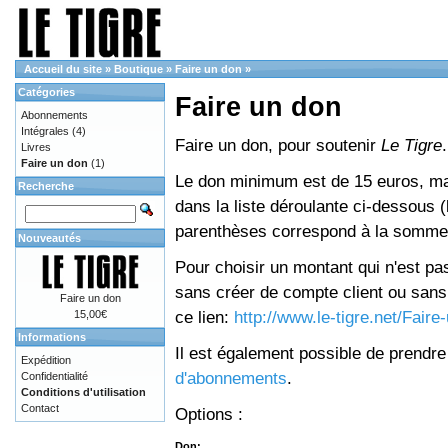
Accueil du site
»
Boutique
»
Faire un don
»
Catégories
Faire un don
Abonnements
Intégrales
(4)
Faire un don, pour soutenir
Le Tigre
.
Livres
Faire un don
(1)
Le don minimum est de 15 euros, mai
Recherche
dans la liste déroulante ci-dessous (le
parenthèses correspond à la somme 
Nouveautés
Pour choisir un montant qui n'est pas
sans créer de compte client ou sans 
Faire un don
ce lien:
http://www.le-tigre.net/Fair
15,00€
Informations
Il est également possible de prendr
Expédition
d'abonnements
.
Confidentialité
Conditions d'utilisation
Contact
Options :
Don: