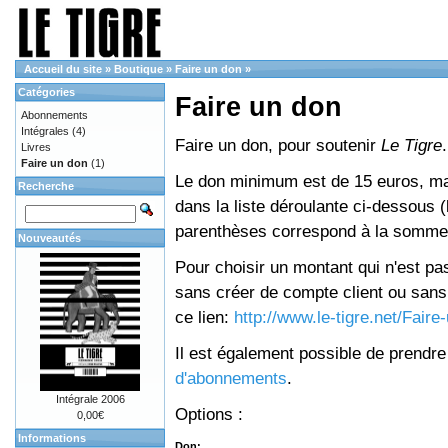
Accueil du site
»
Boutique
»
Faire un don
»
Catégories
Faire un don
Abonnements
Intégrales
(4)
Faire un don, pour soutenir
Le Tigre
.
Livres
Faire un don
(1)
Le don minimum est de 15 euros, mai
Recherche
dans la liste déroulante ci-dessous (le
parenthèses correspond à la somme 
Nouveautés
Pour choisir un montant qui n'est pas
sans créer de compte client ou sans 
ce lien:
http://www.le-tigre.net/Fair
Il est également possible de prendr
d'abonnements
.
Intégrale 2006
Options :
0,00€
Informations
Don: