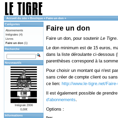
Accueil du site
»
Boutique
»
Faire un don
»
Catégories
Faire un don
Abonnements
Intégrales
(4)
Faire un don, pour soutenir
Le Tigre
.
Livres
Faire un don
(1)
Le don minimum est de 15 euros, mai
Recherche
dans la liste déroulante ci-dessous (le
parenthèses correspond à la somme 
Nouveautés
Pour choisir un montant qui n'est pas
sans créer de compte client ou sans 
ce lien:
http://www.le-tigre.net/Fair
Il est également possible de prendr
d'abonnements
.
Intégrale 2006
Options :
0,00€
Informations
Don: