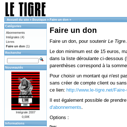
Accueil du site
»
Boutique
»
Faire un don
»
Catégories
Faire un don
Abonnements
Intégrales
(4)
Faire un don, pour soutenir
Le Tigre
.
Livres
Faire un don
(1)
Le don minimum est de 15 euros, mai
Recherche
dans la liste déroulante ci-dessous (le
parenthèses correspond à la somme 
Nouveautés
Pour choisir un montant qui n'est pas
sans créer de compte client ou sans 
ce lien:
http://www.le-tigre.net/Fair
Il est également possible de prendr
d'abonnements
.
Intégrale 2007
Options :
0,00€
Informations
Don: