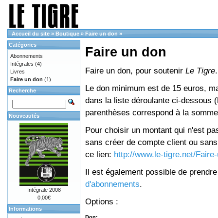
Accueil du site
»
Boutique
»
Faire un don
»
Catégories
Faire un don
Abonnements
Intégrales
(4)
Faire un don, pour soutenir
Le Tigre
.
Livres
Faire un don
(1)
Le don minimum est de 15 euros, mai
Recherche
dans la liste déroulante ci-dessous (le
parenthèses correspond à la somme 
Nouveautés
Pour choisir un montant qui n'est pas
sans créer de compte client ou sans 
ce lien:
http://www.le-tigre.net/Fair
Il est également possible de prendr
d'abonnements
.
Intégrale 2008
0,00€
Options :
Informations
Don: