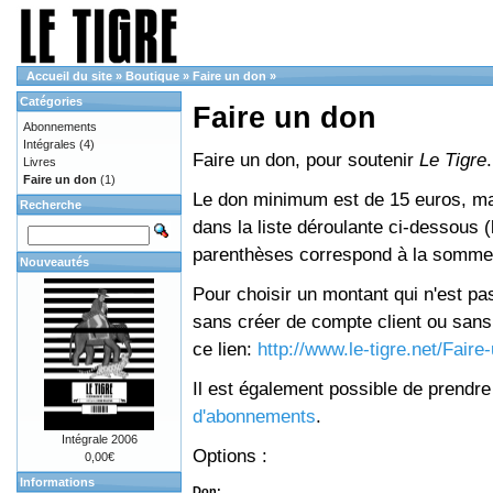
Accueil du site
»
Boutique
»
Faire un don
»
Catégories
Faire un don
Abonnements
Intégrales
(4)
Faire un don, pour soutenir
Le Tigre
.
Livres
Faire un don
(1)
Le don minimum est de 15 euros, mai
Recherche
dans la liste déroulante ci-dessous (le
parenthèses correspond à la somme 
Nouveautés
Pour choisir un montant qui n'est pas
sans créer de compte client ou sans 
ce lien:
http://www.le-tigre.net/Fair
Il est également possible de prendr
d'abonnements
.
Intégrale 2006
Options :
0,00€
Informations
Don: