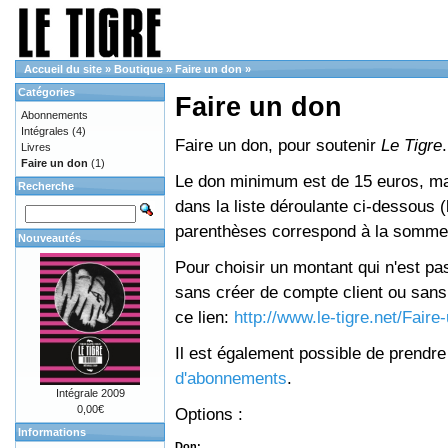
Accueil du site
»
Boutique
»
Faire un don
»
Catégories
Faire un don
Abonnements
Intégrales
(4)
Faire un don, pour soutenir
Le Tigre
.
Livres
Faire un don
(1)
Le don minimum est de 15 euros, mai
Recherche
dans la liste déroulante ci-dessous (le
parenthèses correspond à la somme 
Nouveautés
Pour choisir un montant qui n'est pas
sans créer de compte client ou sans 
ce lien:
http://www.le-tigre.net/Fair
Il est également possible de prendr
d'abonnements
.
Intégrale 2009
0,00€
Options :
Informations
Don: