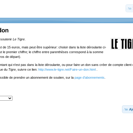
don
 soutenir
Le Tigre
.
de 15 euros, mais peut être supérieur: choisir dans la liste déroulante ci-
st le premier chiffre; le chiffre entre parenthèses correspond à la somme
ros de départ).
tant qui n'est pas dans la liste déroulante, ou pour faire un don sans créer de compte client o
que du
Tigre
, suivre ce lien:
http://www.le-tigre.net/Faire-un-don.html
.
ossible de prendre un abonnement de soutien, sur la
page d'abonnements
.
Aj