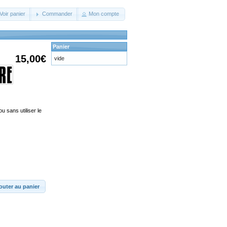
Voir panier
Commander
Mon compte
Panier
15,00€
vide
u sans utiliser le
outer au panier