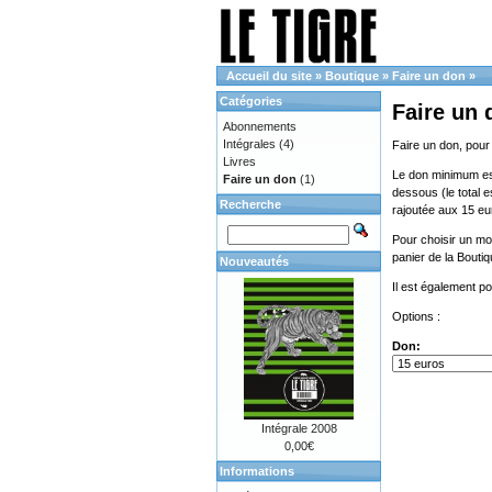
Accueil du site
»
Boutique
»
Faire un don
»
Catégories
Faire un 
Abonnements
Intégrales
(4)
Faire un don, pour
Livres
Le don minimum est 
Faire un don
(1)
dessous (le total e
Recherche
rajoutée aux 15 eu
Pour choisir un mon
panier de la Bouti
Nouveautés
Il est également p
Options :
Don:
Intégrale 2008
0,00€
Informations