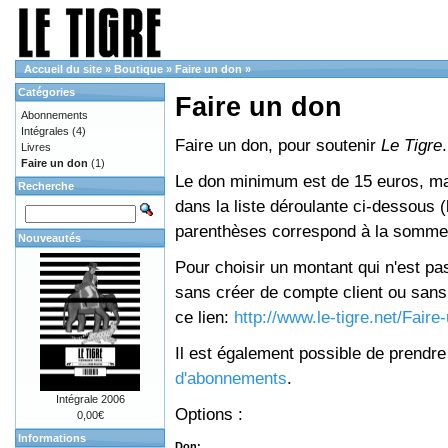
Accueil du site
»
Boutique
»
Faire un don
»
Catégories
Faire un don
Abonnements
Intégrales
(4)
Faire un don, pour soutenir
Le Tigre
.
Livres
Faire un don
(1)
Le don minimum est de 15 euros, mai
Recherche
dans la liste déroulante ci-dessous (le
parenthèses correspond à la somme 
Nouveautés
Pour choisir un montant qui n'est pas
sans créer de compte client ou sans 
ce lien:
http://www.le-tigre.net/Fair
Il est également possible de prendr
d'abonnements
.
Intégrale 2006
Options :
0,00€
Informations
Don: