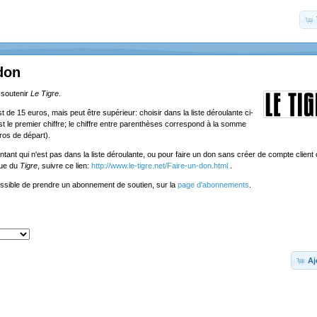
don
 soutenir
Le Tigre
.
de 15 euros, mais peut être supérieur: choisir dans la liste déroulante ci-
st le premier chiffre; le chiffre entre parenthèses correspond à la somme
ros de départ).
tant qui n'est pas dans la liste déroulante, ou pour faire un don sans créer de compte client o
que du
Tigre
, suivre ce lien:
http://www.le-tigre.net/Faire-un-don.html
.
ossible de prendre un abonnement de soutien, sur la
page d'abonnements
.
Aj