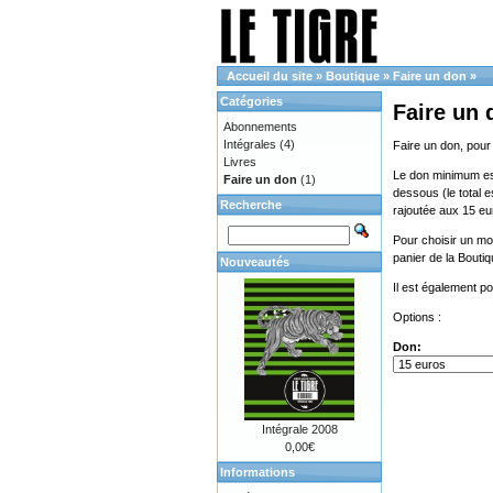
Accueil du site
»
Boutique
»
Faire un don
»
Catégories
Faire un 
Abonnements
Intégrales
(4)
Faire un don, pour
Livres
Le don minimum est 
Faire un don
(1)
dessous (le total e
Recherche
rajoutée aux 15 eu
Pour choisir un mon
panier de la Bouti
Nouveautés
Il est également p
Options :
Don:
Intégrale 2008
0,00€
Informations