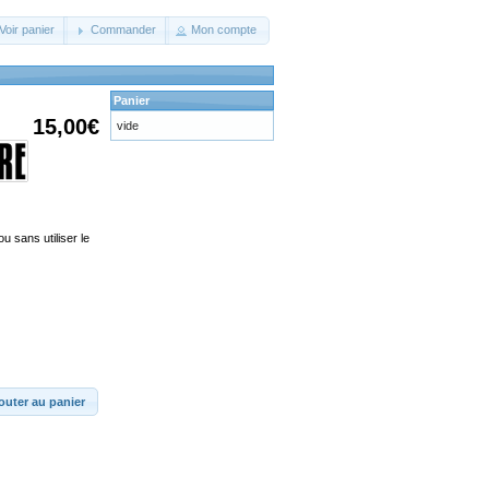
Voir panier
Commander
Mon compte
Panier
15,00€
vide
u sans utiliser le
outer au panier