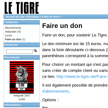
Accueil du site
»
Boutique
»
Faire un don
»
Catégories
Faire un don
Abonnements
Intégrales
(4)
Faire un don, pour soutenir
Le Tigre
.
Livres
Faire un don
(1)
Le don minimum est de 15 euros, mai
Recherche
dans la liste déroulante ci-dessous (le
parenthèses correspond à la somme 
Nouveautés
Pour choisir un montant qui n'est pas
sans créer de compte client ou sans 
ce lien:
http://www.le-tigre.net/Fair
Il est également possible de prendr
d'abonnements
.
Intégrale 2007
Options :
0,00€
Informations
Don: