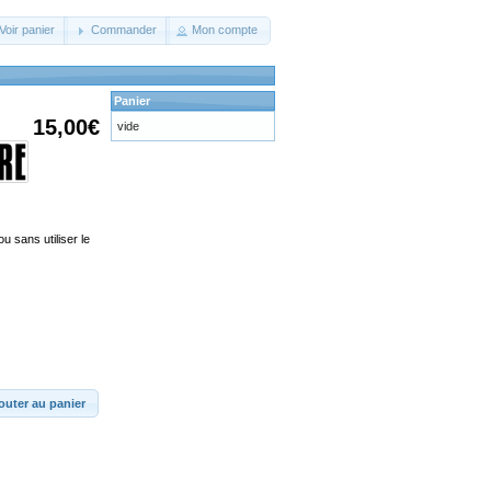
Voir panier
Commander
Mon compte
Panier
15,00€
vide
u sans utiliser le
outer au panier