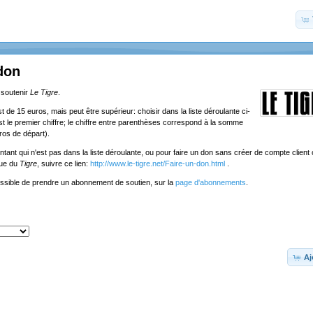
don
 soutenir
Le Tigre
.
de 15 euros, mais peut être supérieur: choisir dans la liste déroulante ci-
st le premier chiffre; le chiffre entre parenthèses correspond à la somme
ros de départ).
tant qui n'est pas dans la liste déroulante, ou pour faire un don sans créer de compte client o
que du
Tigre
, suivre ce lien:
http://www.le-tigre.net/Faire-un-don.html
.
ossible de prendre un abonnement de soutien, sur la
page d'abonnements
.
Aj