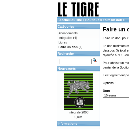
Accueil du site
»
Boutique
»
Faire un don
»
Catégories
Faire un 
Abonnements
Intégrales
(4)
Faire un don, pour
Livres
Le don minimum est 
Faire un don
(1)
dessous (le total e
Recherche
rajoutée aux 15 eu
Pour choisir un mon
panier de la Bouti
Nouveautés
Il est également p
Options :
Don:
Intégrale 2008
0,00€
Informations