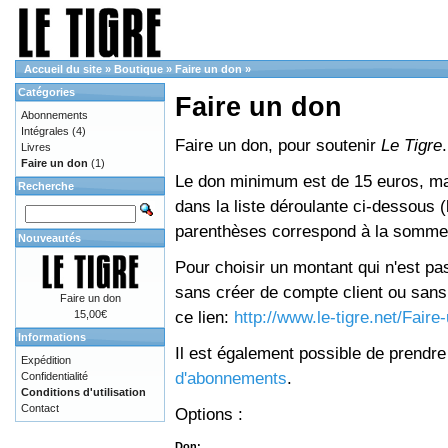
Accueil du site
»
Boutique
»
Faire un don
»
Catégories
Faire un don
Abonnements
Intégrales
(4)
Faire un don, pour soutenir
Le Tigre
.
Livres
Faire un don
(1)
Le don minimum est de 15 euros, mai
Recherche
dans la liste déroulante ci-dessous (le
parenthèses correspond à la somme 
Nouveautés
Pour choisir un montant qui n'est pas
sans créer de compte client ou sans 
Faire un don
ce lien:
http://www.le-tigre.net/Fair
15,00€
Informations
Il est également possible de prendr
Expédition
d'abonnements
.
Confidentialité
Conditions d'utilisation
Contact
Options :
Don: