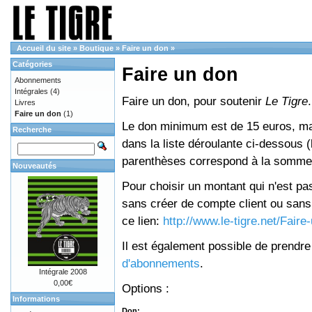
Accueil du site
»
Boutique
»
Faire un don
»
Catégories
Faire un don
Abonnements
Intégrales
(4)
Faire un don, pour soutenir
Le Tigre
.
Livres
Faire un don
(1)
Le don minimum est de 15 euros, mai
Recherche
dans la liste déroulante ci-dessous (le
parenthèses correspond à la somme 
Nouveautés
Pour choisir un montant qui n'est pas
sans créer de compte client ou sans 
ce lien:
http://www.le-tigre.net/Fair
Il est également possible de prendr
d'abonnements
.
Intégrale 2008
0,00€
Options :
Informations
Don: