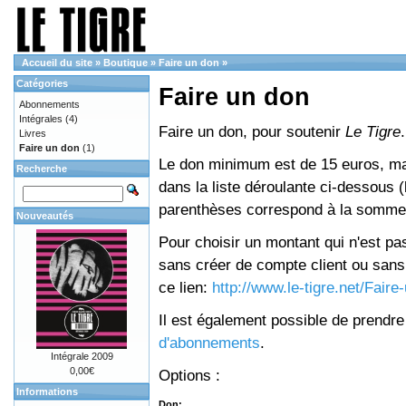
Accueil du site
»
Boutique
»
Faire un don
»
Catégories
Faire un don
Abonnements
Intégrales
(4)
Faire un don, pour soutenir
Le Tigre
.
Livres
Faire un don
(1)
Le don minimum est de 15 euros, mai
Recherche
dans la liste déroulante ci-dessous (le
parenthèses correspond à la somme 
Nouveautés
Pour choisir un montant qui n'est pas
sans créer de compte client ou sans 
ce lien:
http://www.le-tigre.net/Fair
Il est également possible de prendr
d'abonnements
.
Intégrale 2009
0,00€
Options :
Informations
Don: