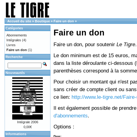
Accueil du site
»
Boutique
»
Faire un don
»
Catégories
Faire un don
Abonnements
Intégrales
(4)
Faire un don, pour soutenir
Le Tigre
.
Livres
Faire un don
(1)
Le don minimum est de 15 euros, mai
Recherche
dans la liste déroulante ci-dessous (le
parenthèses correspond à la somme 
Nouveautés
Pour choisir un montant qui n'est pas
sans créer de compte client ou sans 
ce lien:
http://www.le-tigre.net/Fair
Il est également possible de prendr
d'abonnements
.
Intégrale 2006
Options :
0,00€
Informations
Don: