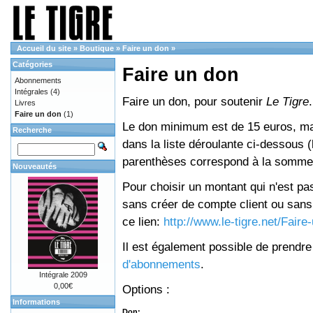
Accueil du site
»
Boutique
»
Faire un don
»
Catégories
Faire un don
Abonnements
Intégrales
(4)
Faire un don, pour soutenir
Le Tigre
.
Livres
Faire un don
(1)
Le don minimum est de 15 euros, mai
Recherche
dans la liste déroulante ci-dessous (le
parenthèses correspond à la somme 
Nouveautés
Pour choisir un montant qui n'est pas
sans créer de compte client ou sans 
ce lien:
http://www.le-tigre.net/Fair
Il est également possible de prendr
d'abonnements
.
Intégrale 2009
0,00€
Options :
Informations
Don: