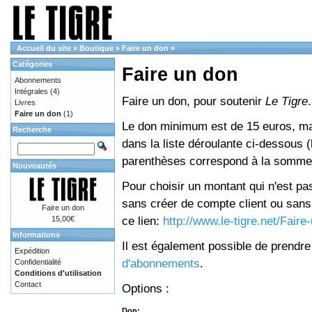
Accueil du site
»
Boutique
»
Faire un don
»
Catégories
Faire un don
Abonnements
Intégrales
(4)
Faire un don, pour soutenir
Le Tigre
.
Livres
Faire un don
(1)
Le don minimum est de 15 euros, mai
Recherche
dans la liste déroulante ci-dessous (le
parenthèses correspond à la somme 
Nouveautés
Pour choisir un montant qui n'est pas
sans créer de compte client ou sans 
Faire un don
ce lien:
http://www.le-tigre.net/Fair
15,00€
Informations
Il est également possible de prendr
Expédition
d'abonnements
.
Confidentialité
Conditions d'utilisation
Contact
Options :
Don: