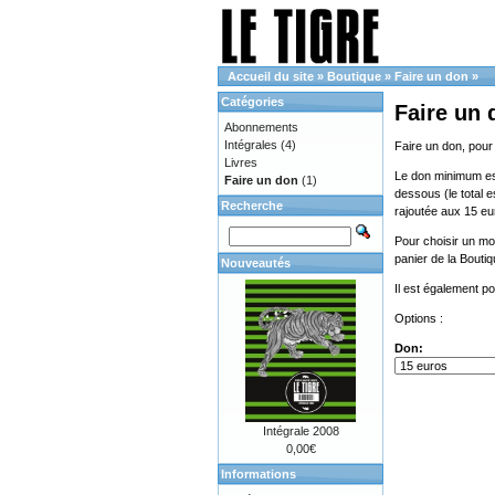
Accueil du site
»
Boutique
»
Faire un don
»
Catégories
Faire un 
Abonnements
Intégrales
(4)
Faire un don, pour
Livres
Le don minimum est 
Faire un don
(1)
dessous (le total e
Recherche
rajoutée aux 15 eu
Pour choisir un mon
panier de la Bouti
Nouveautés
Il est également p
Options :
Don:
Intégrale 2008
0,00€
Informations