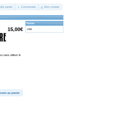
Voir panier
Commander
Mon compte
Panier
15,00€
vide
u sans utiliser le
outer au panier