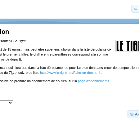
don
 soutenir
Le Tigre
.
de 15 euros, mais peut être supérieur: choisir dans la liste déroulante ci-
st le premier chiffre; le chiffre entre parenthèses correspond à la somme
ros de départ).
tant qui n'est pas dans la liste déroulante, ou pour faire un don sans créer de compte client o
que du
Tigre
, suivre ce lien:
http://www.le-tigre.net/Faire-un-don.html
.
ossible de prendre un abonnement de soutien, sur la
page d'abonnements
.
Aj