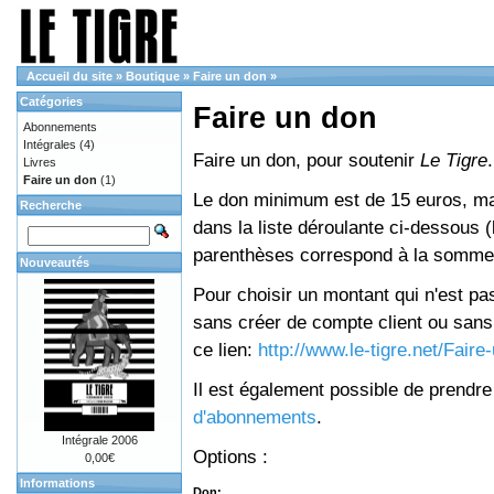
Accueil du site
»
Boutique
»
Faire un don
»
Catégories
Faire un don
Abonnements
Intégrales
(4)
Faire un don, pour soutenir
Le Tigre
.
Livres
Faire un don
(1)
Le don minimum est de 15 euros, mai
Recherche
dans la liste déroulante ci-dessous (le
parenthèses correspond à la somme 
Nouveautés
Pour choisir un montant qui n'est pas
sans créer de compte client ou sans 
ce lien:
http://www.le-tigre.net/Fair
Il est également possible de prendr
d'abonnements
.
Intégrale 2006
Options :
0,00€
Informations
Don: