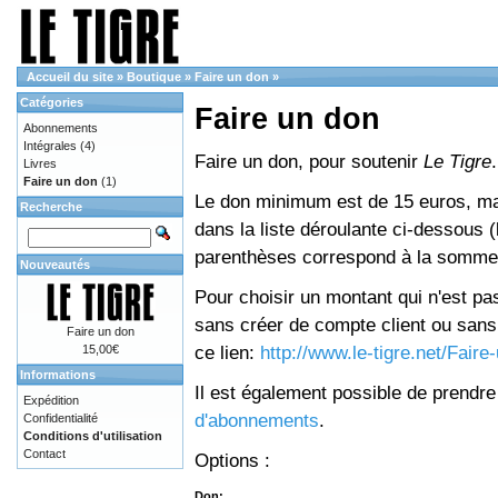
Accueil du site
»
Boutique
»
Faire un don
»
Catégories
Faire un don
Abonnements
Intégrales
(4)
Faire un don, pour soutenir
Le Tigre
.
Livres
Faire un don
(1)
Le don minimum est de 15 euros, mai
Recherche
dans la liste déroulante ci-dessous (le
parenthèses correspond à la somme 
Nouveautés
Pour choisir un montant qui n'est pas
sans créer de compte client ou sans 
Faire un don
ce lien:
http://www.le-tigre.net/Fair
15,00€
Informations
Il est également possible de prendr
Expédition
d'abonnements
.
Confidentialité
Conditions d'utilisation
Contact
Options :
Don: