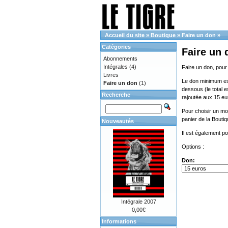
Accueil du site
»
Boutique
»
Faire un don
»
Catégories
Faire un 
Abonnements
Intégrales
(4)
Faire un don, pour
Livres
Le don minimum est 
Faire un don
(1)
dessous (le total e
Recherche
rajoutée aux 15 eu
Pour choisir un mon
panier de la Bouti
Nouveautés
Il est également p
Options :
Don:
Intégrale 2007
0,00€
Informations