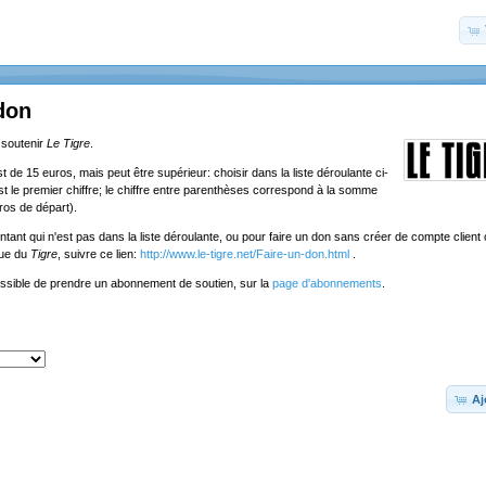
don
 soutenir
Le Tigre
.
de 15 euros, mais peut être supérieur: choisir dans la liste déroulante ci-
st le premier chiffre; le chiffre entre parenthèses correspond à la somme
ros de départ).
tant qui n'est pas dans la liste déroulante, ou pour faire un don sans créer de compte client o
que du
Tigre
, suivre ce lien:
http://www.le-tigre.net/Faire-un-don.html
.
ossible de prendre un abonnement de soutien, sur la
page d'abonnements
.
Aj