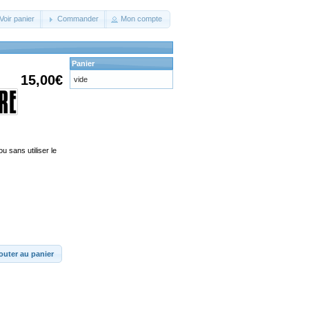
Voir panier
Commander
Mon compte
Panier
15,00€
vide
u sans utiliser le
outer au panier